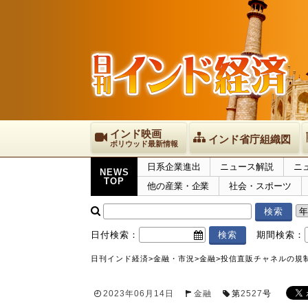
インド映画
インド省庁組織図
ボリウッド最新情報
日系企業進出
ニュース解説
ニ
NEWS
TOP
他の産業・企業
社会・スポーツ
日付検索：
期間検索：
日刊インド経済
>
金融・市況
>
金融
>
投信直販チャネルの規
2023年06月14日
金融
第
2527
号