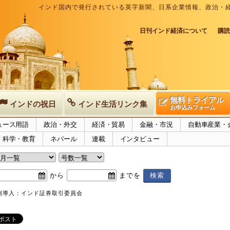
インド国内で発行されている英字新聞、日系企業情報、政治・
日刊インド経済について
購読
無料トライアル
インドの祝日
インド生活リンク集
お申込みフォーム
ュース用語
政治・外交
経済・貿易
金融・市況
自動車産業・
科学・教育
ネパール
連載
インタビュー
から
までを
制導入：インド証券取引委員会