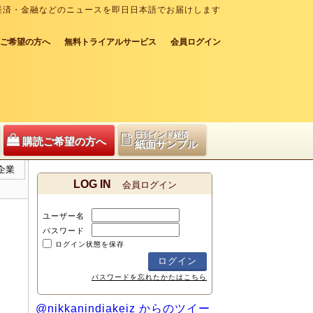
経済・金融などのニュースを即日日本語でお届けします
ご希望の方へ
無料トライアルサービス
会員ログイン
日刊インド経済
購読ご希望の方へ
紙面サンプル
企業
LOG IN
会員ログイン
ユーザー名
パスワード
ログイン状態を保存
パスワードを忘れたかたはこちら
@nikkanindiakeiz からのツイー