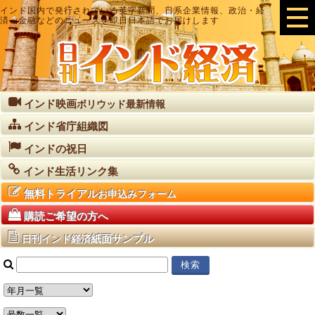
インド国内で発行されている英字新聞、日系企業情報、政治・経
済・金融などのニュースを即日日本語でお届けします
インド映画
ボリウッド最新情報
インド省庁組織図
インドの祝日
インド生活リンク集
無料トライアル
お申込みフォーム
購読ご希望の方へ
紙面サンプル
日刊インド経済