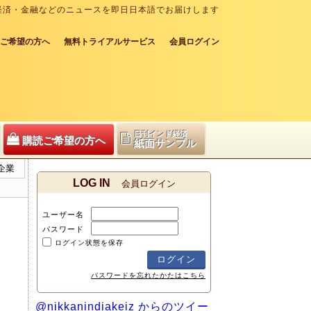
経済・金融などのニュースを即日日本語でお届けします
ご希望の方へ
無料トライアルサービス
会員ログイン
日刊インド経済
購読ご希望の方へ
紙面サンプル
企業
LOG IN
会員ログイン
ユーザー名
パスワード
ログイン状態を保存
パスワードを忘れたかたはこちら
@nikkanindiakeiz からのツイー