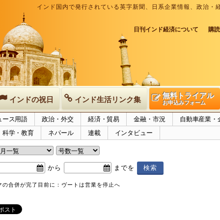
インド国内で発行されている英字新聞、日系企業情報、政治・
日刊インド経済について
購読
無料トライアル
インドの祝日
インド生活リンク集
お申込みフォーム
ュース用語
政治・外交
経済・貿易
金融・市況
自動車産業・
科学・教育
ネパール
連載
インタビュー
から
までを
マの合併が完了目前に：ヴートは営業を停止へ