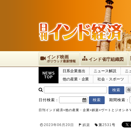
インド映画
インド省庁組織図
ボリウッド最新情報
日系企業進出
ニュース解説
ニ
NEWS
TOP
他の産業・企業
社会・スポーツ
日付検索：
期間検索：
日刊インド経済
>
他の産業・企業
>
娯楽
>
ヴートとジオシネ
2023年06月20日
娯楽
第
2531
号