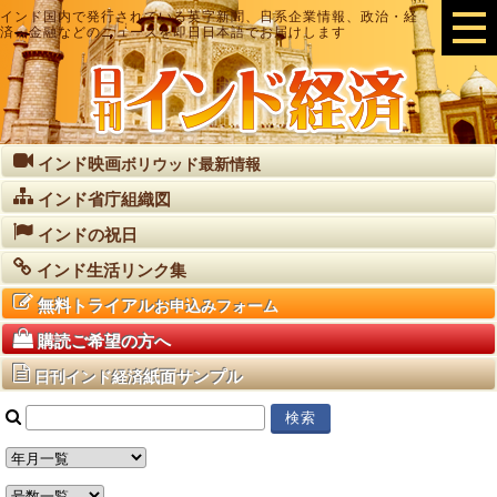
インド国内で発行されている英字新聞、日系企業情報、政治・経
済・金融などのニュースを即日日本語でお届けします
インド映画
ボリウッド最新情報
インド省庁組織図
インドの祝日
インド生活リンク集
無料トライアル
お申込みフォーム
購読ご希望の方へ
紙面サンプル
日刊インド経済