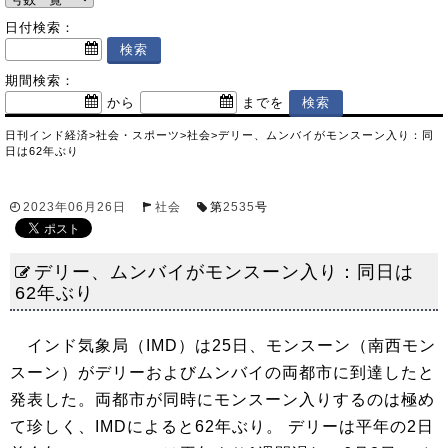
日付検索：
期間検索：
から
までを
日刊インド経済
>
社会・スポーツ
>
社会
>
デリー、ムンバイがモンスーン入り：同
日は62年ぶり
2023年06月26日
社会
第
2535
号
デリー、ムンバイがモンスーン入り：同日は
62年ぶり
インド気象局（IMD）は25日、モンスーン（南西モン
スーン）がデリーおよびムンバイの両都市に到達したと
発表した。両都市が同時にモンスーン入りするのは極め
て珍しく、IMDによると62年ぶり。 デリーは平年の2日