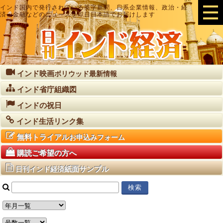
インド国内で発行されている英字新聞、日系企業情報、政治・経
済・金融などのニュースを即日日本語でお届けします
インド映画
ボリウッド最新情報
インド省庁組織図
インドの祝日
インド生活リンク集
無料トライアル
お申込みフォーム
購読ご希望の方へ
紙面サンプル
日刊インド経済