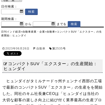
日付検索：
期間検索：
から
までを
日刊インド経済
>
自動車産業・企業
>
自動車
>
コンパクトSUV「エクスター」の生
産開始：ヒュンダイ
2023年06月26日
自動車
第
2535
号
コンパクトSUV「エクスター」の生産開始：
ヒュンダイ
ヒュンダイがタミルナードゥ州チェンナイ西部の工場
で最新のコンパクトSUV「エクスター」の生産をを開始
した。同社のキム社長兼CEOは「ヒュンダイは当社の
大切な顧客の楽しさ向上に結び付く業界最高の生産プロ