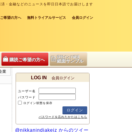
経済・金融などのニュースを即日日本語でお届けします
ご希望の方へ
無料トライアルサービス
会員ログイン
日刊インド経済
購読ご希望の方へ
紙面サンプル
企業
LOG IN
会員ログイン
ユーザー名
パスワード
ログイン状態を保存
パスワードを忘れたかたはこちら
@nikkanindiakeiz からのツイー