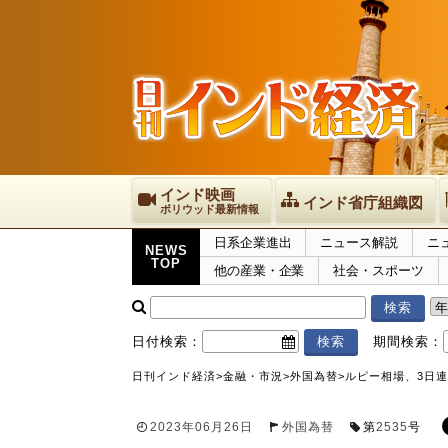
インド映画
インド省庁組織図
ボリウッド最新情報
日系企業進出
ニュース解説
ニ
NEWS
TOP
他の産業・企業
社会・スポーツ
日付検索：
期間検索：
日刊インド経済
>
金融・市況
>
外国為替
>
ルピー相場、3日連
2023年06月26日
外国為替
第
2535
号