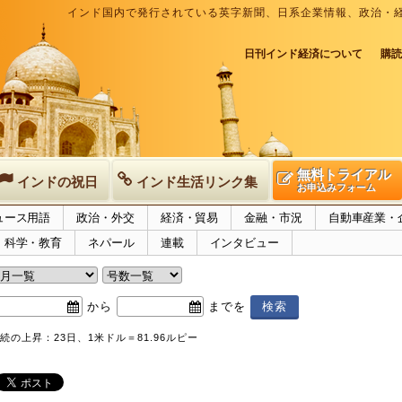
インド国内で発行されている英字新聞、日系企業情報、政治・
日刊インド経済について
購読
無料トライアル
インドの祝日
インド生活リンク集
お申込みフォーム
ュース用語
政治・外交
経済・貿易
金融・市況
自動車産業・
科学・教育
ネパール
連載
インタビュー
から
までを
続の上昇：23日、1米ドル＝81.96ルピー