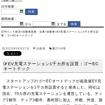
日付検索：
期間検索：
から
までを
日刊インド経済
>
自動車産業・企業
>
自動車
>
EV充電ステーション1千カ所を設
置：ゴーECオートテック
2023年06月27日
自動車
第
2536
号
EV充電ステーション1千カ所を設置：ゴーEC
オートテック
スタートアップのゴーECオートテックが超急速EV充
電ステーションを1千カ所設置すると発表した。同社は
現在、70カ所の充電ステーションを運営している。ティ
ア2都市、ティア3都市、農村部に加え、州都、州道、国