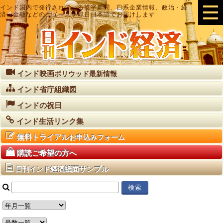
インド国内で発行されている英字新聞、日系企業情報、政治・経
済・金融などのニュースを即日日本語でお届けします
インド映画
ボリウッド最新情報
インド省庁組織図
インドの祝日
インド生活リンク集
無料トライアル
お申込みフォーム
購読ご希望の方へ
紙面サンプル
日刊インド経済