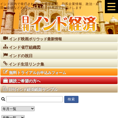
インド国内で発行されている英字新聞、日系企業情報、政治・経
済・金融などのニュースを即日日本語でお届けします
インド映画
ボリウッド最新情報
インド省庁組織図
インドの祝日
インド生活リンク集
無料トライアル
お申込みフォーム
購読ご希望の方へ
紙面サンプル
日刊インド経済