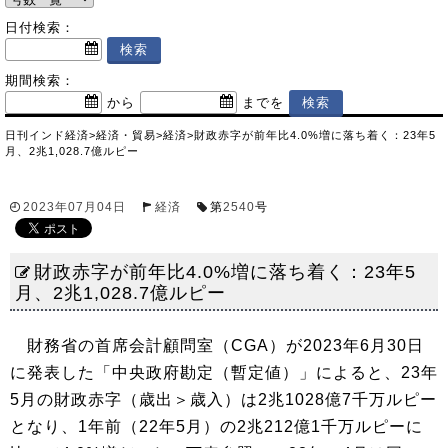
日付検索：
期間検索：
から
までを
日刊インド経済
>
経済・貿易
>
経済
>
財政赤字が前年比4.0%増に落ち着く：23年5
月、2兆1,028.7億ルピー
2023年07月04日
経済
第
2540
号
財政赤字が前年比4.0%増に落ち着く：23年5
月、2兆1,028.7億ルピー
財務省の首席会計顧問室（CGA）が2023年6月30日
に発表した「中央政府勘定（暫定値）」によると、23年
5月の財政赤字（歳出＞歳入）は2兆1028億7千万ルピー
となり、1年前（22年5月）の2兆212億1千万ルピーに