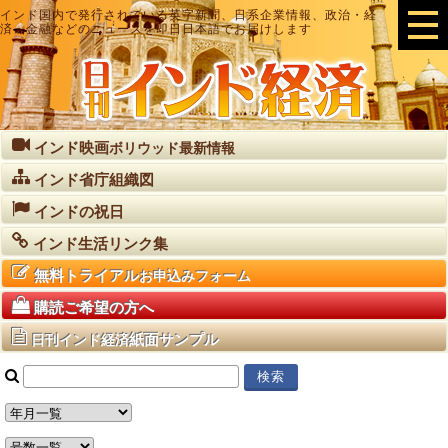
インド国内で発行されている英字新聞、日系企業情報、政治・経
済・金融などのニュースを即日日本語でお届けします
インド映画
ボリウッド最新情報
インド省庁組織図
インドの祝日
インド生活リンク集
無料トライアル
お申込みフォーム
購読ご希望の方へ
紙面サンプル
日刊インド経済