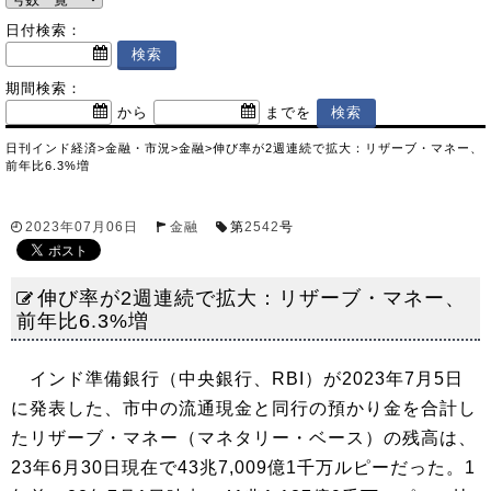
日付検索：
期間検索：
から
までを
日刊インド経済
>
金融・市況
>
金融
>
伸び率が2週連続で拡大：リザーブ・マネー、
前年比6.3%増
2023年07月06日
金融
第
2542
号
伸び率が2週連続で拡大：リザーブ・マネー、
前年比6.3%増
インド準備銀行（中央銀行、RBI）が2023年7月5日
に発表した、市中の流通現金と同行の預かり金を合計し
たリザーブ・マネー（マネタリー・ベース）の残高は、
23年6月30日現在で43兆7,009億1千万ルピーだった。1