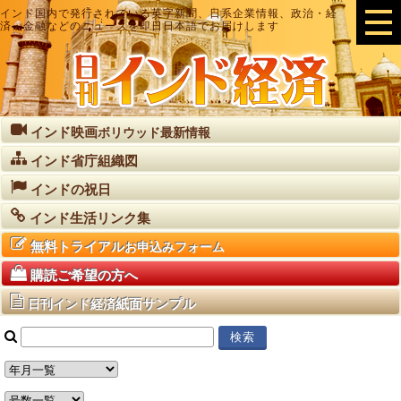
インド国内で発行されている英字新聞、日系企業情報、政治・経
済・金融などのニュースを即日日本語でお届けします
インド映画
ボリウッド最新情報
インド省庁組織図
インドの祝日
インド生活リンク集
無料トライアル
お申込みフォーム
購読ご希望の方へ
紙面サンプル
日刊インド経済