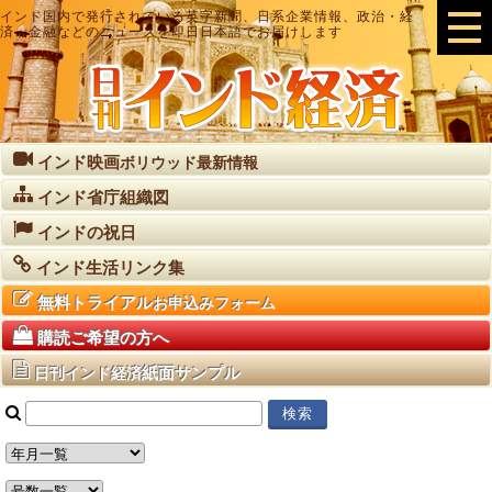
インド国内で発行されている英字新聞、日系企業情報、政治・経
済・金融などのニュースを即日日本語でお届けします
インド映画
ボリウッド最新情報
インド省庁組織図
インドの祝日
インド生活リンク集
無料トライアル
お申込みフォーム
購読ご希望の方へ
紙面サンプル
日刊インド経済