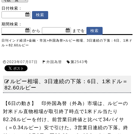
日付検索：
期間検索：
から
までを
日刊インド経済
>
金融・市況
>
外国為替
>
ルピー相場、3日連続の下落：6日、1米ド
ル＝82.60ルピー
2023年07月07日
外国為替
第
2543
号
ルピー相場、3日連続の下落：6日、1米ドル＝
82.60ルピー
【6日の動き】 印外国為替（外為）市場は、ルピーの
対米ドル直物相場が取引終了時点で1米ドル当たり
82.26ルピーを付け、前営業日終値と比べて34パイサ
（＝0.34ルピー）安で引けた。3営業日連続の下落。終