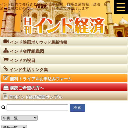
インド国内で発行されている英字新聞、日系企業情報、政治・経
済・金融などのニュースを即日日本語でお届けします
インド映画
ボリウッド最新情報
インド省庁組織図
インドの祝日
インド生活リンク集
無料トライアル
お申込みフォーム
購読ご希望の方へ
紙面サンプル
日刊インド経済