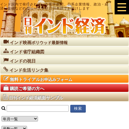
インド国内で発行されている英字新聞、日系企業情報、政治・経
済・金融などのニュースを即日日本語でお届けします
インド映画
ボリウッド最新情報
インド省庁組織図
インドの祝日
インド生活リンク集
無料トライアル
お申込みフォーム
購読ご希望の方へ
紙面サンプル
日刊インド経済