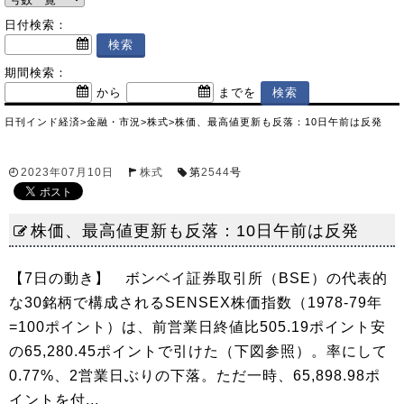
日付検索：
期間検索：
から
までを
日刊インド経済
>
金融・市況
>
株式
>
株価、最高値更新も反落：10日午前は反発
2023年07月10日
株式
第
2544
号
株価、最高値更新も反落：10日午前は反発
【7日の動き】 ボンベイ証券取引所（BSE）の代表的
な30銘柄で構成されるSENSEX株価指数（1978-79年
=100ポイント）は、前営業日終値比505.19ポイント安
の65,280.45ポイントで引けた（下図参照）。率にして
0.77%、2営業日ぶりの下落。ただ一時、65,898.98ポ
イントを付...