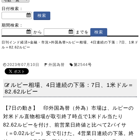
日付検索：
期間検索：
から
までを
日刊インド経済
>
金融・市況
>
外国為替
>
ルピー相場、4日連続の下落：7日、1米ド
ル＝82.62ルピー
2023年07月10日
外国為替
第
2544
号
ルピー相場、4日連続の下落：7日、1米ドル＝
82.62ルピー
【7日の動き】 印外国為替（外為）市場は、ルピーの
対米ドル直物相場が取引終了時点で1米ドル当たり
82.62ルピーを付け、前営業日終値と比べて2パイサ
（＝0.02ルピー）安で引けた。4営業日連続の下落。終