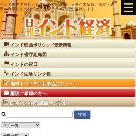
インド国内で発行されている英字新聞、日系企業情報、政治・経
済・金融などのニュースを即日日本語でお届けします
インド映画
ボリウッド最新情報
インド省庁組織図
インドの祝日
インド生活リンク集
無料トライアル
お申込みフォーム
購読ご希望の方へ
紙面サンプル
日刊インド経済