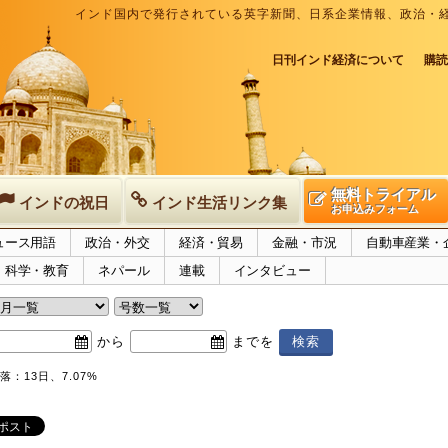
インド国内で発行されている英字新聞、日系企業情報、政治・
日刊インド経済について
購読
無料トライアル
インドの祝日
インド生活リンク集
お申込みフォーム
ュース用語
政治・外交
経済・貿易
金融・市況
自動車産業・
科学・教育
ネパール
連載
インタビュー
から
までを
：13日、7.07%