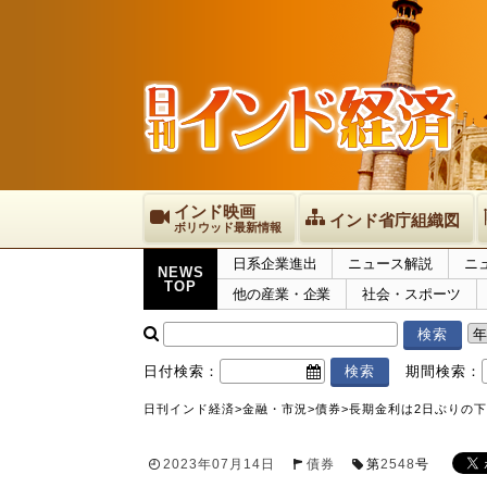
インド映画
インド省庁組織図
ボリウッド最新情報
日系企業進出
ニュース解説
ニ
NEWS
TOP
他の産業・企業
社会・スポーツ
日付検索：
期間検索：
日刊インド経済
>
金融・市況
>
債券
>
長期金利は2日ぶりの下落
2023年07月14日
債券
第
2548
号