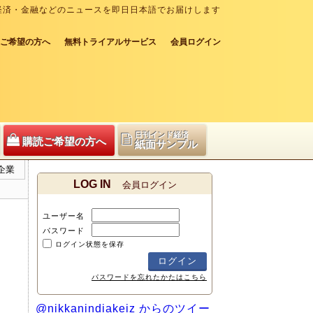
経済・金融などのニュースを即日日本語でお届けします
ご希望の方へ
無料トライアルサービス
会員ログイン
日刊インド経済
購読ご希望の方へ
紙面サンプル
企業
LOG IN
会員ログイン
ユーザー名
パスワード
ログイン状態を保存
パスワードを忘れたかたはこちら
@nikkanindiakeiz からのツイー