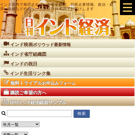
インド国内で発行されている英字新聞、日系企業情報、政治・経
済・金融などのニュースを即日日本語でお届けします
インド映画
ボリウッド最新情報
インド省庁組織図
インドの祝日
インド生活リンク集
無料トライアル
お申込みフォーム
購読ご希望の方へ
紙面サンプル
日刊インド経済