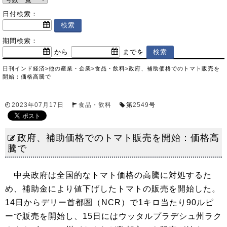
日付検索：
期間検索：
から
までを
日刊インド経済
>
他の産業・企業
>
食品・飲料
>
政府、補助価格でのトマト販売を
開始：価格高騰で
2023年07月17日
食品・飲料
第
2549
号
政府、補助価格でのトマト販売を開始：価格高
騰で
中央政府は全国的なトマト価格の高騰に対処するた
め、補助金により値下げしたトマトの販売を開始した。
14日からデリー首都圏（NCR）で1キロ当たり90ルピ
ーで販売を開始し、15日にはウッタルプラデシュ州ラク