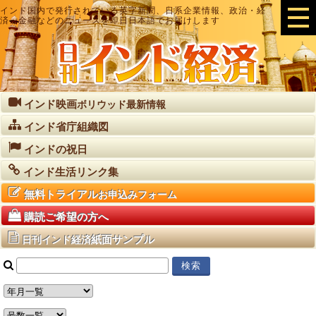
インド国内で発行されている英字新聞、日系企業情報、政治・経
済・金融などのニュースを即日日本語でお届けします
インド映画
ボリウッド最新情報
インド省庁組織図
インドの祝日
インド生活リンク集
無料トライアル
お申込みフォーム
購読ご希望の方へ
紙面サンプル
日刊インド経済