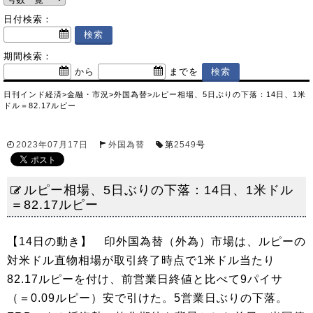
日付検索：
期間検索：
から
までを
日刊インド経済
>
金融・市況
>
外国為替
>
ルピー相場、5日ぶりの下落：14日、1米
ドル＝82.17ルピー
2023年07月17日
外国為替
第
2549
号
ルピー相場、5日ぶりの下落：14日、1米ドル
＝82.17ルピー
【14日の動き】 印外国為替（外為）市場は、ルピーの
対米ドル直物相場が取引終了時点で1米ドル当たり
82.17ルピーを付け、前営業日終値と比べて9パイサ
（＝0.09ルピー）安で引けた。5営業日ぶりの下落。