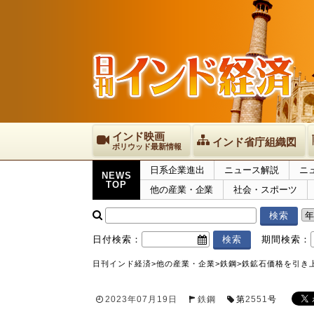
インド映画
インド省庁組織図
ボリウッド最新情報
日系企業進出
ニュース解説
ニ
NEWS
TOP
他の産業・企業
社会・スポーツ
日付検索：
期間検索：
日刊インド経済
>
他の産業・企業
>
鉄鋼
>
鉄鉱石価格を引き
2023年07月19日
鉄鋼
第
2551
号