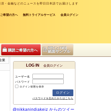
経済・金融などのニュースを即日日本語でお届けします
ご希望の方へ
無料トライアルサービス
会員ログイン
日刊インド経済
購読ご希望の方へ
紙面サンプル
企業
LOG IN
会員ログイン
ユーザー名
パスワード
ログイン状態を保存
パスワードを忘れたかたはこちら
@nikkanindiakeiz からのツイー