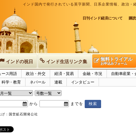
インド国内で発行されている英字新聞、日系企業情報、政治・
日刊インド経済について
購読
無料トライアル
インドの祝日
インド生活リンク集
お申込みフォーム
ュース用語
政治・外交
経済・貿易
金融・市況
自動車産業・
科学・教育
ネパール
連載
インタビュー
から
までを
上げ：国営鉱石開発公社