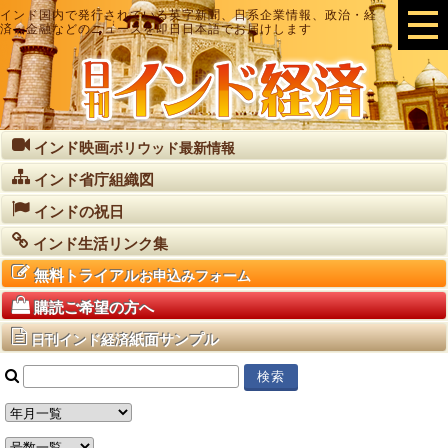
インド国内で発行されている英字新聞、日系企業情報、政治・経
済・金融などのニュースを即日日本語でお届けします
インド映画
ボリウッド最新情報
インド省庁組織図
インドの祝日
インド生活リンク集
無料トライアル
お申込みフォーム
購読ご希望の方へ
紙面サンプル
日刊インド経済