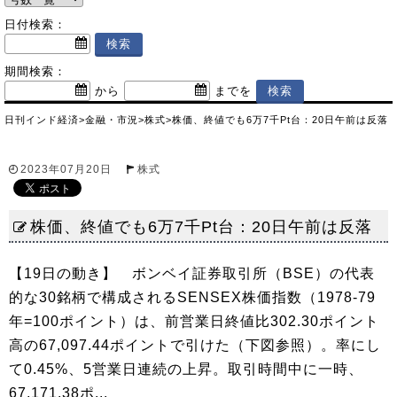
日付検索：
期間検索：
から
までを
日刊インド経済
>
金融・市況
>
株式
>
株価、終値でも6万7千Pt台：20日午前は反落
2023年07月20日
株式
株価、終値でも6万7千Pt台：20日午前は反落
【19日の動き】 ボンベイ証券取引所（BSE）の代表
的な30銘柄で構成されるSENSEX株価指数（1978-79
年=100ポイント）は、前営業日終値比302.30ポイント
高の67,097.44ポイントで引けた（下図参照）。率にし
て0.45%、5営業日連続の上昇。取引時間中に一時、
67,171.38ポ...