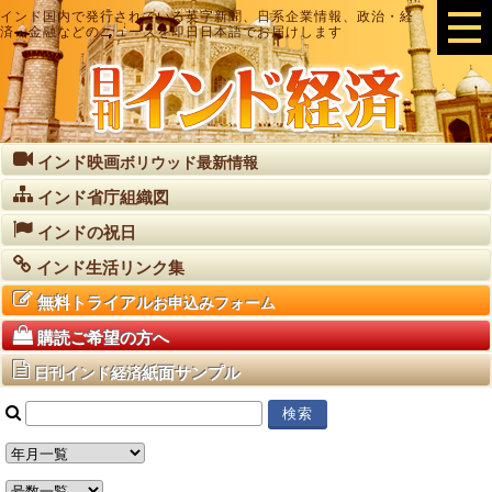
インド国内で発行されている英字新聞、日系企業情報、政治・経
済・金融などのニュースを即日日本語でお届けします
インド映画
ボリウッド最新情報
インド省庁組織図
インドの祝日
インド生活リンク集
無料トライアル
お申込みフォーム
購読ご希望の方へ
紙面サンプル
日刊インド経済