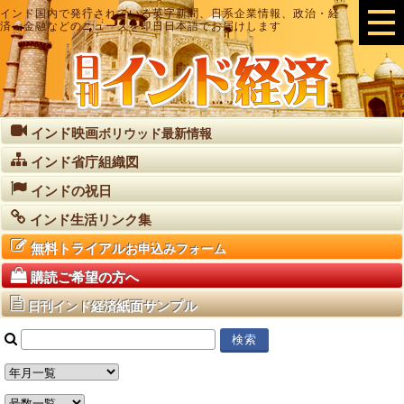
インド国内で発行されている英字新聞、日系企業情報、政治・経
済・金融などのニュースを即日日本語でお届けします
インド映画
ボリウッド最新情報
インド省庁組織図
インドの祝日
インド生活リンク集
無料トライアル
お申込みフォーム
購読ご希望の方へ
紙面サンプル
日刊インド経済