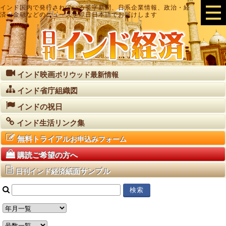
インド国内で発行されている英字新聞、日系企業情報、政治・経
済・金融などのニュースを即日日本語でお届けします
インド映画
ボリウッド最新情報
インド省庁組織図
インドの祝日
インド生活リンク集
無料トライアル
お申込みフォーム
購読ご希望の方へ
紙面サンプル
日刊インド経済