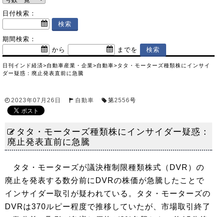
日付検索：
期間検索：
から
までを
日刊インド経済
>
自動車産業・企業
>
自動車
>
タタ・モーターズ種類株にインサイ
ダー疑惑：廃止発表直前に急騰
2023年07月26日
自動車
第
2556
号
タタ・モーターズ種類株にインサイダー疑惑：
廃止発表直前に急騰
タタ・モーターズが議決権制限種類株式（DVR）の
廃止を発表する数分前にDVRの株価が急騰したことで
インサイダー取引が疑われている。タタ・モーターズの
DVRは370ルピー程度で推移していたが、市場取引終了