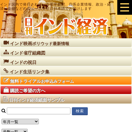
インド国内で発行されている英字新聞、日系企業情報、政治・経
済・金融などのニュースを即日日本語でお届けします
インド映画
ボリウッド最新情報
インド省庁組織図
インドの祝日
インド生活リンク集
無料トライアル
お申込みフォーム
購読ご希望の方へ
紙面サンプル
日刊インド経済