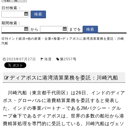
日付検索：
期間検索：
から
までを
日刊インド経済
>
他の産業・企業
>
海運
>
ディアボスに港湾清算業務を委託：川崎
汽船
2023年07月27日
海運
第
2557
号
ディアボスに港湾清算業務を委託：川崎汽船
川崎汽船（東京都千代田区）は26日、インドのディア
ボス・グローバルに港費精算業務を委託すると発表し
た。インドの事業パートナ－であるJMバクシー・グル
ープ傘下であるディアボスは、世界の多数の船社から港
費精算処理を専門的に受託している。川崎汽船はヴェソ