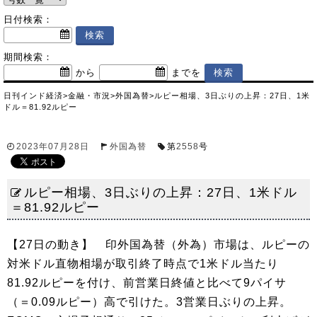
日付検索：
期間検索：
から
までを
日刊インド経済
>
金融・市況
>
外国為替
>
ルピー相場、3日ぶりの上昇：27日、1米
ドル＝81.92ルピー
2023年07月28日
外国為替
第
2558
号
ルピー相場、3日ぶりの上昇：27日、1米ドル
＝81.92ルピー
【27日の動き】 印外国為替（外為）市場は、ルピーの
対米ドル直物相場が取引終了時点で1米ドル当たり
81.92ルピーを付け、前営業日終値と比べて9パイサ
（＝0.09ルピー）高で引けた。3営業日ぶりの上昇。