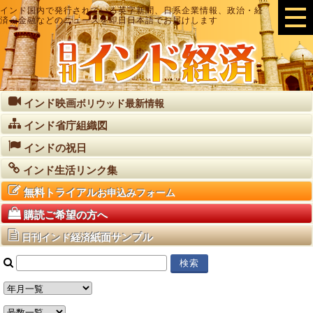
インド国内で発行されている英字新聞、日系企業情報、政治・経
済・金融などのニュースを即日日本語でお届けします
インド映画
ボリウッド最新情報
インド省庁組織図
インドの祝日
インド生活リンク集
無料トライアル
お申込みフォーム
購読ご希望の方へ
紙面サンプル
日刊インド経済