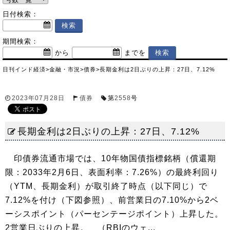
日付検索：
期間検索：
から
までを
日刊インド経済
>
金融・市況
>
債券
>
長期金利は2日ぶりの上昇：27日、7.12%
2023年07月28日
債券
第
2558
号
長期金利は2日ぶりの上昇：27日、7.12%
印債券流通市場では、10年物国債指標銘柄（償還期
限：2033年2月6日、表面利率：7.26%）の最終利回り
（YTM、長期金利）が取引終了時点（以下同じ）で
7.12%を付け（下図参照）、前営業日の7.10%から2ベ
ーシスポイント（パーセンテージポイント）上昇した。
2営業日ぶりの上昇。 （RBIのウェ...