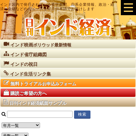
インド国内で発行されている英字新聞、日系企業情報、政治・経
済・金融などのニュースを即日日本語でお届けします
インド映画
ボリウッド最新情報
インド省庁組織図
インドの祝日
インド生活リンク集
無料トライアル
お申込みフォーム
購読ご希望の方へ
紙面サンプル
日刊インド経済