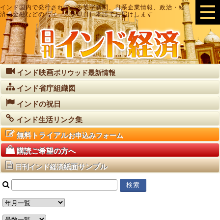
インド国内で発行されている英字新聞、日系企業情報、政治・経
済・金融などのニュースを即日日本語でお届けします
インド映画
ボリウッド最新情報
インド省庁組織図
インドの祝日
インド生活リンク集
無料トライアル
お申込みフォーム
購読ご希望の方へ
紙面サンプル
日刊インド経済