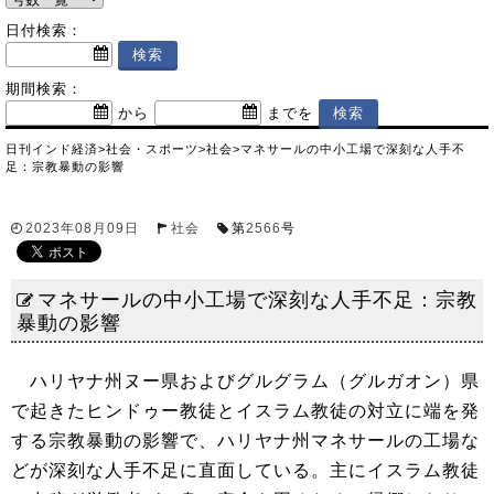
日付検索：
期間検索：
から
までを
日刊インド経済
>
社会・スポーツ
>
社会
>
マネサールの中小工場で深刻な人手不
足：宗教暴動の影響
2023年08月09日
社会
第
2566
号
マネサールの中小工場で深刻な人手不足：宗教
暴動の影響
ハリヤナ州ヌー県およびグルグラム（グルガオン）県
で起きたヒンドゥー教徒とイスラム教徒の対立に端を発
する宗教暴動の影響で、ハリヤナ州マネサールの工場な
どが深刻な人手不足に直面している。主にイスラム教徒