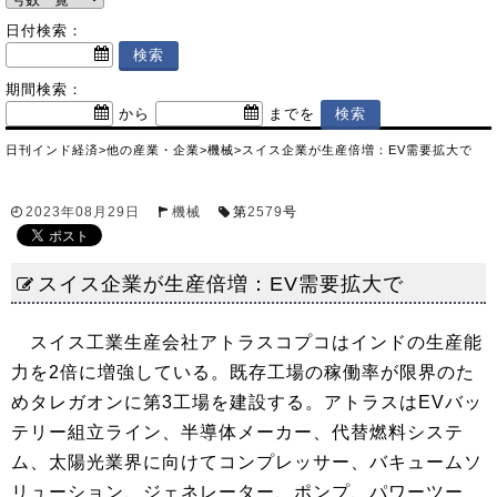
日付検索：
期間検索：
から
までを
日刊インド経済
>
他の産業・企業
>
機械
>
スイス企業が生産倍増：EV需要拡大で
2023年08月29日
機械
第
2579
号
スイス企業が生産倍増：EV需要拡大で
スイス工業生産会社アトラスコプコはインドの生産能
力を2倍に増強している。既存工場の稼働率が限界のた
めタレガオンに第3工場を建設する。アトラスはEVバッ
テリー組立ライン、半導体メーカー、代替燃料システ
ム、太陽光業界に向けてコンプレッサー、バキュームソ
リューション、ジェネレーター、ポンプ、パワーツー