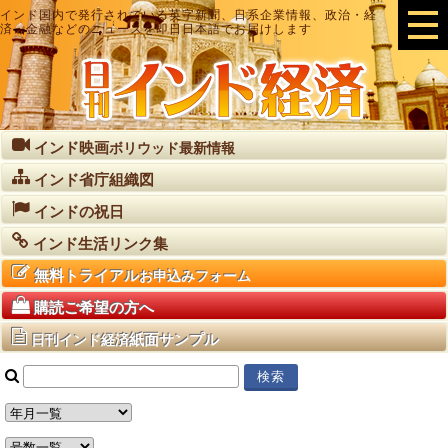
インド国内で発行されている英字新聞、日系企業情報、政治・経
済・金融などのニュースを即日日本語でお届けします
インド映画
ボリウッド最新情報
インド省庁組織図
インドの祝日
インド生活リンク集
無料トライアル
お申込みフォーム
購読ご希望の方へ
紙面サンプル
日刊インド経済