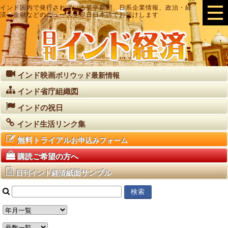
インド国内で発行されている英字新聞、日系企業情報、政治・経
済・金融などのニュースを即日日本語でお届けします
インド映画
ボリウッド最新情報
インド省庁組織図
インドの祝日
インド生活リンク集
無料トライアル
お申込みフォーム
購読ご希望の方へ
紙面サンプル
日刊インド経済