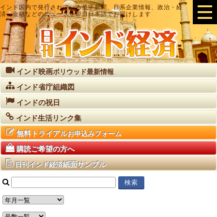
インド国内で発行されている英字新聞、日系企業情報、政治・経
済・金融などのニュースを即日日本語でお届けします
インド映画
ボリウッド最新情報
インド省庁組織図
インドの祝日
インド生活リンク集
無料トライアル
お申込みフォーム
購読ご希望の方へ
紙面サンプル
日刊インド経済