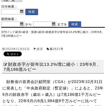
日付検索：
期間検索：
から
までを
日刊インド経済
>
経済・貿易
>
経済
>
財政赤字が前年比13.2%増に縮小：23年9月、
7兆186億ルピー
2023年11月01日
経済
第
2621
号
財政赤字が前年比13.2%増に縮小：23年9月、
7兆186億ルピー
財務省の首席会計顧問室（CGA）が2023年10月31日
に発表した「中央政府勘定（暫定値）」によると、23年
9月の財政赤字（歳出＞歳入）は7兆186億1千万ルピー
となり、22年9月の6兆1,984億9千万ルピーに比べて