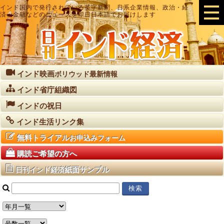
インド国内で発行されている英字新聞、日系企業情報、政治・経
済・金融などのニュースを即日日本語でお届けします
インド映画
ボリウッド最新情報
インド省庁組織図
インドの祝日
インド生活リンク集
無料トライアル
お申込みフォーム
購読ご希望の方へ
紙面サンプル
日刊インド経済