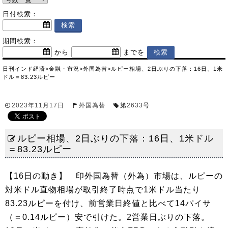
日付検索：
期間検索：
から
までを
日刊インド経済
>
金融・市況
>
外国為替
>
ルピー相場、2日ぶりの下落：16日、1米
ドル＝83.23ルピー
2023年11月17日
外国為替
第
2633
号
ルピー相場、2日ぶりの下落：16日、1米ドル
＝83.23ルピー
【16日の動き】 印外国為替（外為）市場は、ルピーの
対米ドル直物相場が取引終了時点で1米ドル当たり
83.23ルピーを付け、前営業日終値と比べて14パイサ
（＝0.14ルピー）安で引けた。2営業日ぶりの下落。