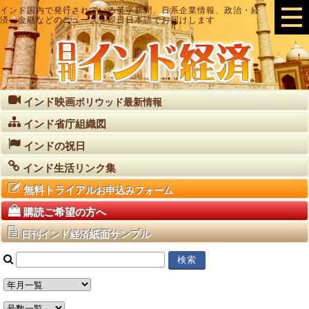
インド国内で発行されている英字新聞、日系企業情報、政治・経
済・金融などのニュースを即日日本語でお届けします
インド映画
ボリウッド最新情報
インド省庁組織図
インドの祝日
インド生活リンク集
無料トライアル
お申込みフォーム
購読ご希望の方へ
紙面サンプル
日刊インド経済