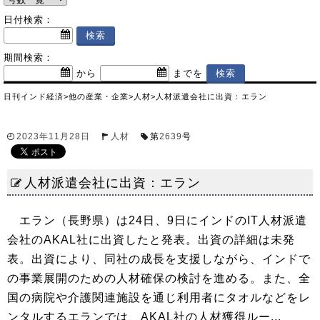
日付検索：
期間検索：
から
までを
日刊インド経済
>
他の産業・企業
>
人材
>
人材派遣会社に出資：エラン
2023年11月28日
人材
第
2639
号
人材派遣会社に出資：エラン
エラン（長野県）は24日、9日にインドのIT人材派遣
会社のAKAL社に出資したと発表。出資の詳細は未発
表。出資により、同社の成長を支援しながら、インドで
の事業展開のための人材確保の検討を進める。また、全
国の病院や介護関連施設を通じ利用者にタオルなどをレ
ンタルするエランでは、AKAL社の人材獲得ルー...