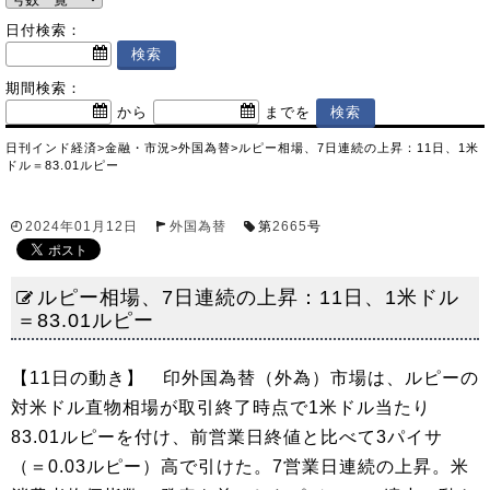
日付検索：
期間検索：
から
までを
日刊インド経済
>
金融・市況
>
外国為替
>
ルピー相場、7日連続の上昇：11日、1米
ドル＝83.01ルピー
2024年01月12日
外国為替
第
2665
号
ルピー相場、7日連続の上昇：11日、1米ドル
＝83.01ルピー
【11日の動き】 印外国為替（外為）市場は、ルピーの
対米ドル直物相場が取引終了時点で1米ドル当たり
83.01ルピーを付け、前営業日終値と比べて3パイサ
（＝0.03ルピー）高で引けた。7営業日連続の上昇。米