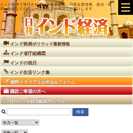
インド国内で発行されている英字新聞、日系企業情報、政治・経
済・金融などのニュースを即日日本語でお届けします
インド映画
ボリウッド最新情報
インド省庁組織図
インドの祝日
インド生活リンク集
無料トライアル
お申込みフォーム
購読ご希望の方へ
紙面サンプル
日刊インド経済