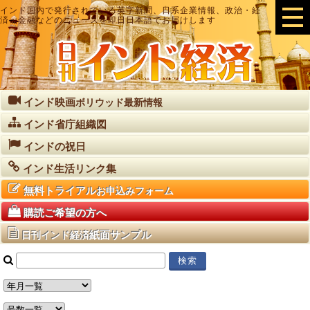
インド国内で発行されている英字新聞、日系企業情報、政治・経
済・金融などのニュースを即日日本語でお届けします
インド映画
ボリウッド最新情報
インド省庁組織図
インドの祝日
インド生活リンク集
無料トライアル
お申込みフォーム
購読ご希望の方へ
紙面サンプル
日刊インド経済