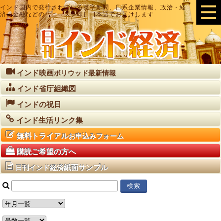
インド国内で発行されている英字新聞、日系企業情報、政治・経
済・金融などのニュースを即日日本語でお届けします
インド映画
ボリウッド最新情報
インド省庁組織図
インドの祝日
インド生活リンク集
無料トライアル
お申込みフォーム
購読ご希望の方へ
紙面サンプル
日刊インド経済