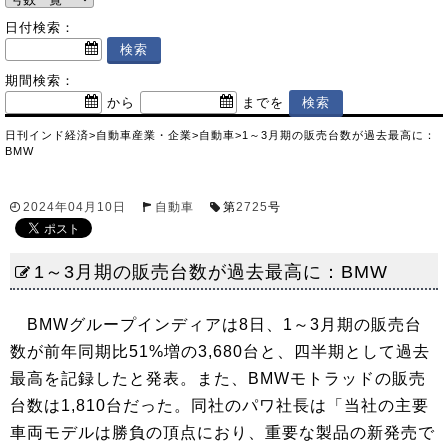
日付検索：
期間検索：
から
までを
日刊インド経済
>
自動車産業・企業
>
自動車
>
1～3月期の販売台数が過去最高に：
BMW
2024年04月10日
自動車
第
2725
号
1～3月期の販売台数が過去最高に：BMW
BMWグループインディアは8日、1～3月期の販売台
数が前年同期比51%増の3,680台と、四半期として過去
最高を記録したと発表。また、BMWモトラッドの販売
台数は1,810台だった。同社のパワ社長は「当社の主要
車両モデルは勝負の頂点におり、重要な製品の新発売で