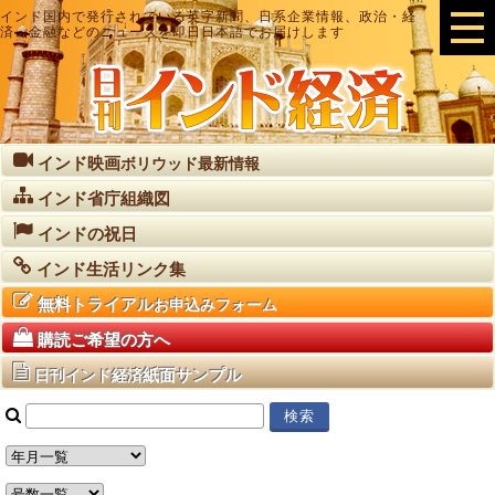
インド国内で発行されている英字新聞、日系企業情報、政治・経
済・金融などのニュースを即日日本語でお届けします
インド映画
ボリウッド最新情報
インド省庁組織図
インドの祝日
インド生活リンク集
無料トライアル
お申込みフォーム
購読ご希望の方へ
紙面サンプル
日刊インド経済