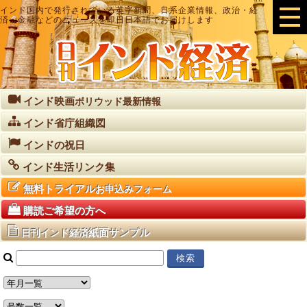
インド国内で発行されている英字新聞、日系企業情報、政治・経
済・金融などのニュースを即日日本語でお届けします
インド映画
ボリウッド最新情報
インド省庁組織図
インドの祝日
インド生活リンク集
無料トライアル
お申込みフォーム
購読ご希望の方へ
紙面サンプル
日刊インド経済