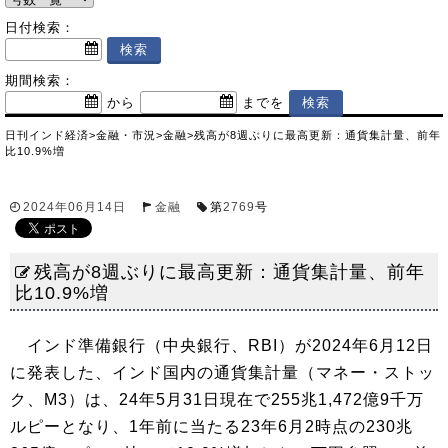
日付検索：
期間検索：
から
までを
日刊インド経済
>
金融・市況
>
金融
>
残高が8週ぶりに最高更新：通貨集計量、前年
比10.9%増
2024年06月14日
金融
第
2769
号
残高が8週ぶりに最高更新：通貨集計量、前年
比10.9%増
インド準備銀行（中央銀行、RBI）が2024年6月12日
に発表した、インド国内の通貨集計量（マネー・ストッ
ク、M3）は、24年5月31日現在で255兆1,472億9千万
ルピーとなり、1年前に当たる23年6月2時点の230兆