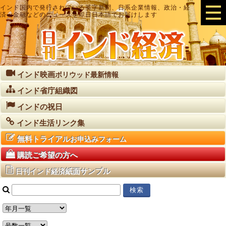
インド国内で発行されている英字新聞、日系企業情報、政治・経
済・金融などのニュースを即日日本語でお届けします
インド映画
ボリウッド最新情報
インド省庁組織図
インドの祝日
インド生活リンク集
無料トライアル
お申込みフォーム
購読ご希望の方へ
紙面サンプル
日刊インド経済