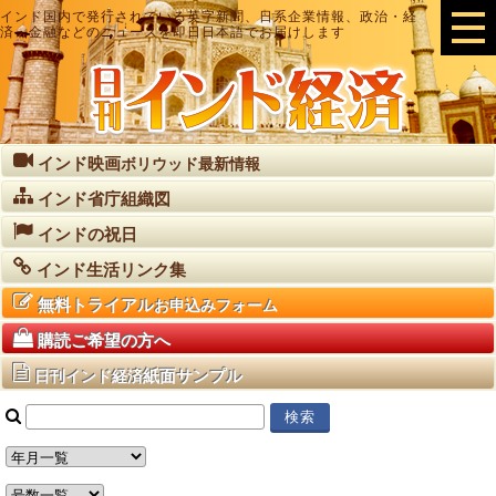
インド国内で発行されている英字新聞、日系企業情報、政治・経
済・金融などのニュースを即日日本語でお届けします
インド映画
ボリウッド最新情報
インド省庁組織図
インドの祝日
インド生活リンク集
無料トライアル
お申込みフォーム
購読ご希望の方へ
紙面サンプル
日刊インド経済