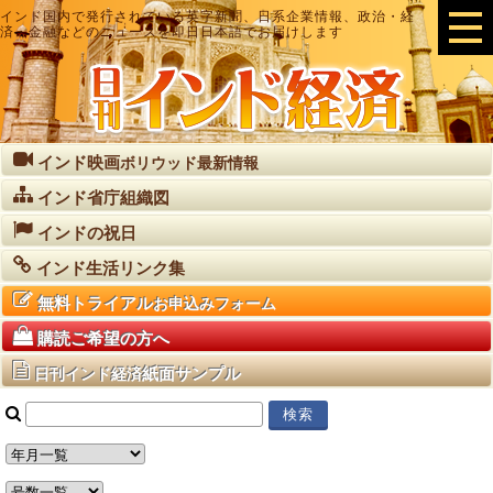
インド国内で発行されている英字新聞、日系企業情報、政治・経
済・金融などのニュースを即日日本語でお届けします
インド映画
ボリウッド最新情報
インド省庁組織図
インドの祝日
インド生活リンク集
無料トライアル
お申込みフォーム
購読ご希望の方へ
紙面サンプル
日刊インド経済