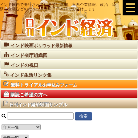
インド国内で発行されている英字新聞、日系企業情報、政治・経
済・金融などのニュースを即日日本語でお届けします
インド映画
ボリウッド最新情報
インド省庁組織図
インドの祝日
インド生活リンク集
無料トライアル
お申込みフォーム
購読ご希望の方へ
紙面サンプル
日刊インド経済