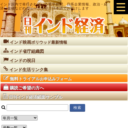
インド国内で発行されている英字新聞、日系企業情報、政治・経
済・金融などのニュースを即日日本語でお届けします
インド映画
ボリウッド最新情報
インド省庁組織図
インドの祝日
インド生活リンク集
無料トライアル
お申込みフォーム
購読ご希望の方へ
紙面サンプル
日刊インド経済