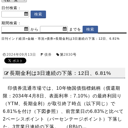
日付検索：
期間検索：
から
までを
日刊インド経済
>
金融・市況
>
債券
>
長期金利は3日連続の下落：12日、6.81%
2024年09月13日
債券
第
2830
号
長期金利は3日連続の下落：12日、6.81%
印債券流通市場では、10年物国債指標銘柄（償還期
限：2034年4月8日、表面利率：7.10%）の最終利回り
（YTM、長期金利）が取引終了時点（以下同じ）で
6.81%を付け（下図参照）、前営業日の6.83%と比べて
2ベーシスポイント（パーセンテージポイント）下落し
た。3営業日連続の下落。 （RBIの...