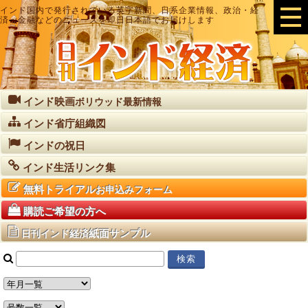
インド国内で発行されている英字新聞、日系企業情報、政治・経
済・金融などのニュースを即日日本語でお届けします
インド映画
ボリウッド最新情報
インド省庁組織図
インドの祝日
インド生活リンク集
無料トライアル
お申込みフォーム
購読ご希望の方へ
紙面サンプル
日刊インド経済