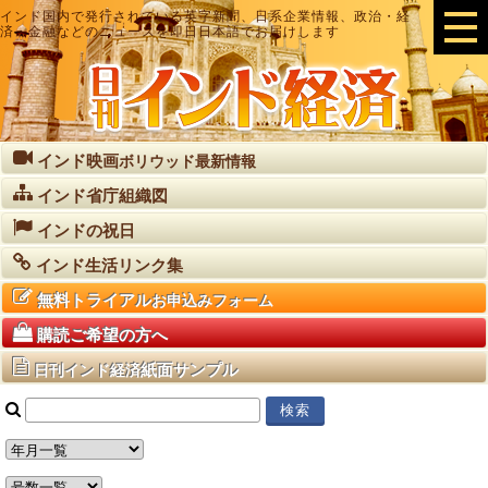
インド国内で発行されている英字新聞、日系企業情報、政治・経
済・金融などのニュースを即日日本語でお届けします
インド映画
ボリウッド最新情報
インド省庁組織図
インドの祝日
インド生活リンク集
無料トライアル
お申込みフォーム
購読ご希望の方へ
紙面サンプル
日刊インド経済