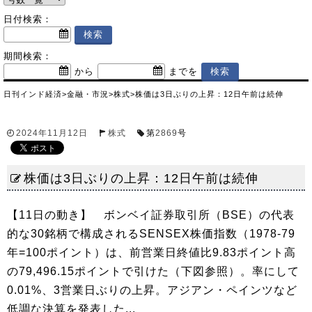
日付検索：
期間検索：
から
までを
日刊インド経済
>
金融・市況
>
株式
>
株価は3日ぶりの上昇：12日午前は続伸
2024年11月12日
株式
第
2869
号
株価は3日ぶりの上昇：12日午前は続伸
【11日の動き】 ボンベイ証券取引所（BSE）の代表
的な30銘柄で構成されるSENSEX株価指数（1978-79
年=100ポイント）は、前営業日終値比9.83ポイント高
の79,496.15ポイントで引けた（下図参照）。率にして
0.01%、3営業日ぶりの上昇。アジアン・ペインツなど
低調な決算を発表した...