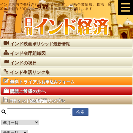
インド国内で発行されている英字新聞、日系企業情報、政治・経
済・金融などのニュースを即日日本語でお届けします
インド映画
ボリウッド最新情報
インド省庁組織図
インドの祝日
インド生活リンク集
無料トライアル
お申込みフォーム
購読ご希望の方へ
紙面サンプル
日刊インド経済