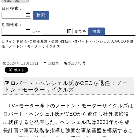
日付検索：
期間検索：
から
までを
日刊インド経済
>
自動車産業・企業
>
自動車
>
ロバート・ヘンシェル氏がCEOを退
任：ノートン・モーターサイクルズ
2024年11月13日
自動車
第
2870
号
ロバート・ヘンシェル氏がCEOを退任：ノー
トン・モーターサイクルズ
TVSモーター傘下のノートン・モーターサイクルズは
ロバート・ヘンシェル氏がCEOから退任し社外取締役
に就任すると発表した。ヘンシェル氏は2021年から成
長計画の重要段階を指導し強固な事業基盤を構築するこ