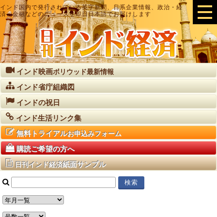
インド国内で発行されている英字新聞、日系企業情報、政治・経
済・金融などのニュースを即日日本語でお届けします
インド映画
ボリウッド最新情報
インド省庁組織図
インドの祝日
インド生活リンク集
無料トライアル
お申込みフォーム
購読ご希望の方へ
紙面サンプル
日刊インド経済