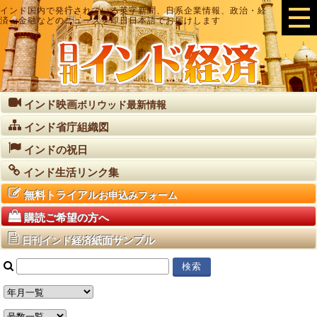
インド国内で発行されている英字新聞、日系企業情報、政治・経
済・金融などのニュースを即日日本語でお届けします
インド映画
ボリウッド最新情報
インド省庁組織図
インドの祝日
インド生活リンク集
無料トライアル
お申込みフォーム
購読ご希望の方へ
紙面サンプル
日刊インド経済