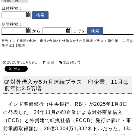
日付検索：
期間検索：
から
までを
日刊インド経済
>
金融・市況
>
金融
>
対外借入が5カ月連続プラス：印企業、11月は
前年比2.5倍増
2025年01月09日
金融
第
2903
号
対外借入が5カ月連続プラス：印企業、11月は
前年比2.5倍増
インド準備銀行（中央銀行、RBI）が2025年1月8日
に発表した、24年11月の印企業による対外商業借入
（ECB）と外貨建て転換社債（FCCB）発行の届出・事
前承認取得額は、28億3,304万1,832米ドルだった。1年