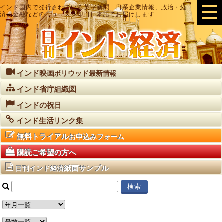
インド国内で発行されている英字新聞、日系企業情報、政治・経
済・金融などのニュースを即日日本語でお届けします
インド映画
ボリウッド最新情報
インド省庁組織図
インドの祝日
インド生活リンク集
無料トライアル
お申込みフォーム
購読ご希望の方へ
紙面サンプル
日刊インド経済