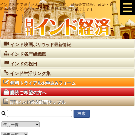
インド国内で発行されている英字新聞、日系企業情報、政治・経
済・金融などのニュースを即日日本語でお届けします
インド映画
ボリウッド最新情報
インド省庁組織図
インドの祝日
インド生活リンク集
無料トライアル
お申込みフォーム
購読ご希望の方へ
紙面サンプル
日刊インド経済