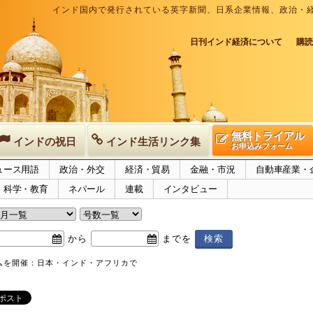
インド国内で発行されている英字新聞、日系企業情報、政治・
日刊インド経済について
購読
無料トライアル
インドの祝日
インド生活リンク集
お申込みフォーム
ュース用語
政治・外交
経済・貿易
金融・市況
自動車産業・
科学・教育
ネパール
連載
インタビュー
から
までを
ムを開催：日本・インド・アフリカで