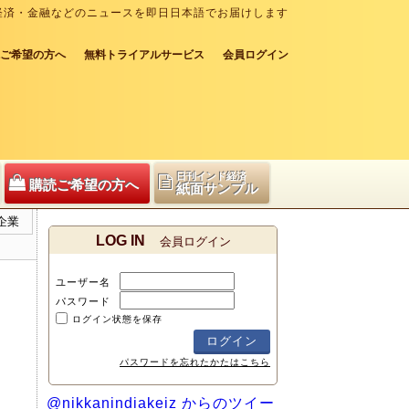
経済・金融などのニュースを即日日本語でお届けします
ご希望の方へ
無料トライアルサービス
会員ログイン
日刊インド経済
購読ご希望の方へ
紙面サンプル
企業
LOG IN
会員ログイン
ユーザー名
パスワード
ログイン状態を保存
パスワードを忘れたかたはこちら
@nikkanindiakeiz からのツイー