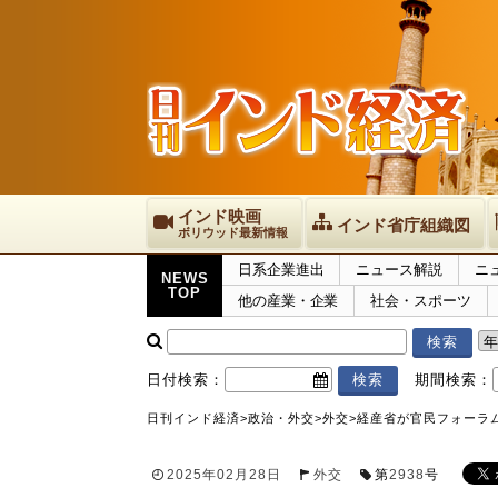
インド映画
インド省庁組織図
ボリウッド最新情報
日系企業進出
ニュース解説
ニ
NEWS
TOP
他の産業・企業
社会・スポーツ
日付検索：
期間検索：
日刊インド経済
>
政治・外交
>
外交
>
経産省が官民フォーラ
2025年02月28日
外交
第
2938
号