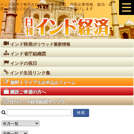
インド国内で発行されている英字新聞、日系企業情報、政治・経
済・金融などのニュースを即日日本語でお届けします
インド映画
ボリウッド最新情報
インド省庁組織図
インドの祝日
インド生活リンク集
無料トライアル
お申込みフォーム
購読ご希望の方へ
紙面サンプル
日刊インド経済